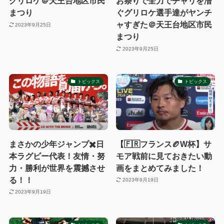
グリロケ＠天王台地区市民
お祭りで全力でチャリを漕
まつり
ぐグリロケ選手達がヤンチ
ャすぎた＠天王台地区市民
2023年9月25日
まつり
2023年9月25日
トピックス
トピックス
まさかの少年ジャンプ✖️日
【🇫🇷フランス🏉W杯】サ
本ラグビー代表！友情・努
モア戦前に見ておきたい動
力・勝利が世界を震撼させ
画をまとめてみました！
る！！
2023年9月19日
2023年9月19日