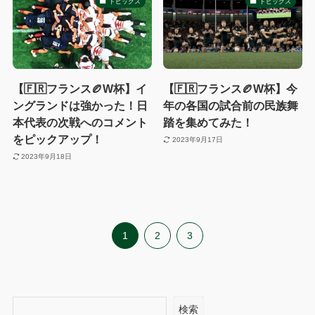
トピックス
トピックス
【🇫🇷フランス🏉W杯】イ
【🇫🇷フランス🏉W杯】今
ングランドは強かった！日
年の各国の試合前の民族舞
本代表の次戦へのコメント
踏を集めてみた！
をピックアップ！
2023年9月17日
2023年9月18日
1
2
3
検索