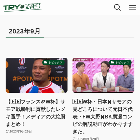
2023年9月
トピックス
トピックス
【🇫🇷フランス🏉W杯】サ
🇫🇷W杯・日本✖️サモアの
モア戦勝利に貢献したレメ
見どころについて元日本代
キ選手！メディアの大絶賛
表・FW大野✖️BK廣瀬コン
まとめ！
ビの解説動画がわかりすす
ぎた。
2023年9月29日
2023年9月28日