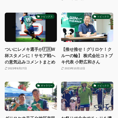
トピックス
トピックス
ついにレメキ選手が🇫🇷W
【推せ推せ！グリロケ！ク
杯スタメンに！サモア戦へ
ルーの輪】 株式会社コトブ
の意気込みコメントまとめ
キ代表 小野広和さん
2023年9月27日
2023年10月12日
ギャラリー
トピックス