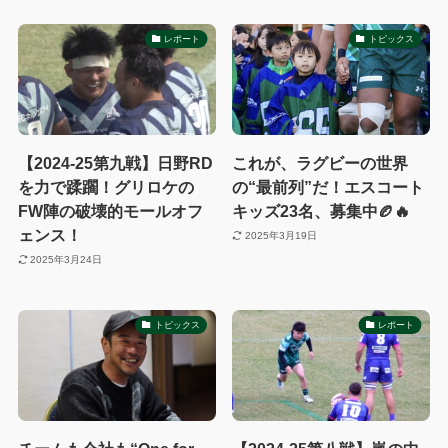
レポート
トピックス
【2024-25第九戦】日野RD
これが、ラグビーの世界
を力で蹂躙！グリロケの
の“最前列”だ！エスコート
FW陣の破壊的モールオフ
キッズ23名、募集中🏉🔥
ェンス！
2025年3月19日
2025年3月24日
トピックス
レポート