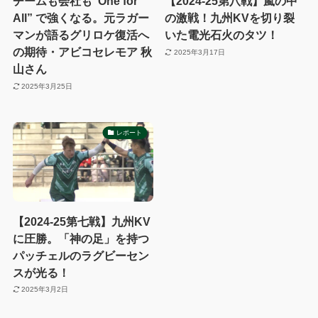
チームも会社も“One for
【2024-25第八戦】嵐の中
All” で強くなる。元ラガー
の激戦！九州KVを切り裂
マンが語るグリロケ復活へ
いた電光石火のタツ！
の期待・アビコセレモア 秋
2025年3月17日
山さん
2025年3月25日
レポート
【2024-25第七戦】九州KV
に圧勝。「神の足」を持つ
パッチェルのラグビーセン
スが光る！
2025年3月2日