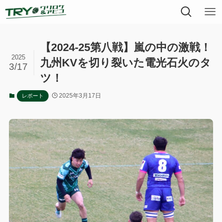
【2024-25第八戦】嵐の中の激戦！
2025
九州KVを切り裂いた電光石火のタ
3/17
ツ！
2025年3月17日
レポート